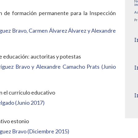
Ne
im
an de formación permanente para la Inspección
Ac
Pr
guez Bravo, Carmen Álvarez Álvarez y Alexandre
I
e educación: auctoritas y potestas
íguez Bravo y Alexandre Camacho Prats (Junio
I
 el currículo educativo
I
lgado (Junio 2017)
ativo estonio
guez Bravo (Diciembre 2015)