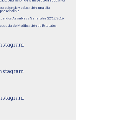
DEC: Una visión de la inspección educativa
urociencia y educación, una cita
prescindible
uerdos Asambleas Generales 22/12/2016
opuesta de Modificación de Estatutos
nstagram
nstagram
nstagram