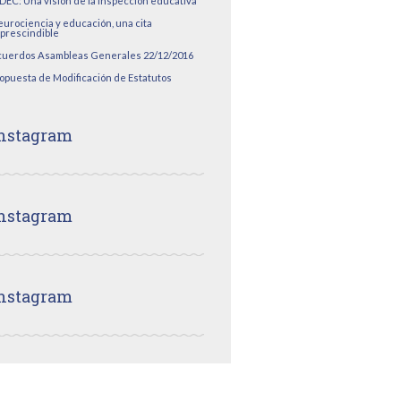
DEC: Una visión de la inspección educativa
urociencia y educación, una cita
prescindible
uerdos Asambleas Generales 22/12/2016
opuesta de Modificación de Estatutos
nstagram
nstagram
nstagram