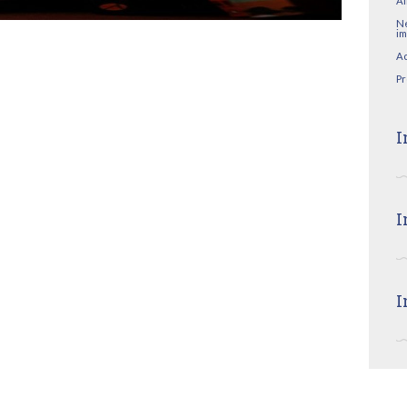
AI
Ne
im
Ac
Pr
I
I
I