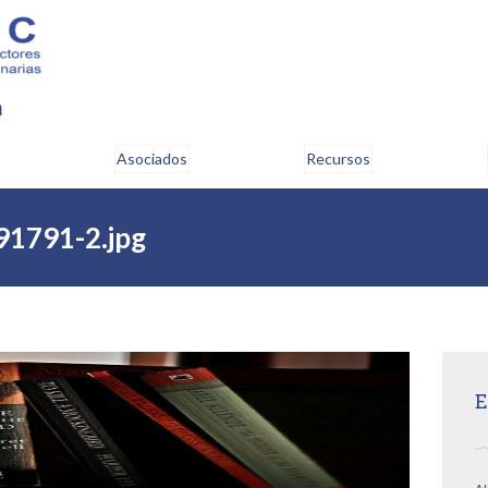
m
Asociados
Recursos
91791-2.jpg
E