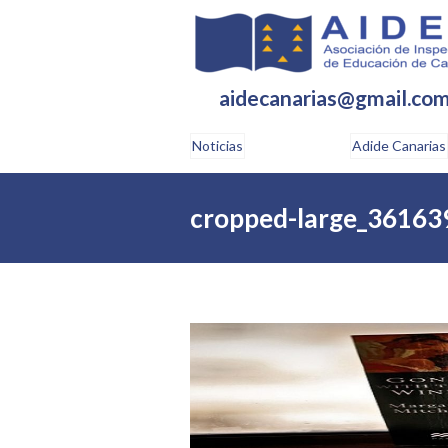
aidecanarias@gmail.co
Noticias
Adide Canarias
cropped-large_36163