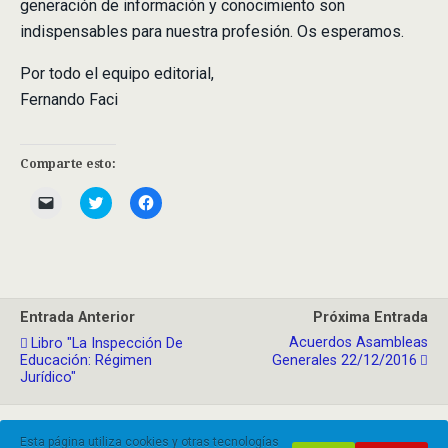
generación de información y conocimiento son
indispensables para nuestra profesión. Os esperamos.
Por todo el equipo editorial,
Fernando Faci
Comparte esto:
H
H
H
a
a
a
z
z
z
c
c
c
l
l
l
i
i
i
c
c
c
p
p
p
a
a
a
r
r
r
Entrada Anterior
Próxima Entrada
a
a
a
e
c
c
Acuerdos Asambleas
Libro "La Inspección De
n
o
o
Educación: Régimen
Generales 22/12/2016
v
m
m
Jurídico"
i
p
p
a
a
a
r
r
r
u
t
t
n
i
i
Esta página utiliza cookies y otras tecnologías
e
r
r