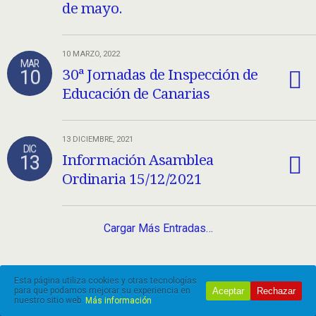
de mayo.
10 MARZO, 2022
MAR
10
30ª Jornadas de Inspección de
Educación de Canarias
13 DICIEMBRE, 2021
DIC
13
Información Asamblea
Ordinaria 15/12/2021
Cargar Más Entradas…
Esta página utiliza cookies y otras tecnologías
Aceptar
Rechazar
para que podamos mejorar su experiencia en
nuestro sitio web.
Más información